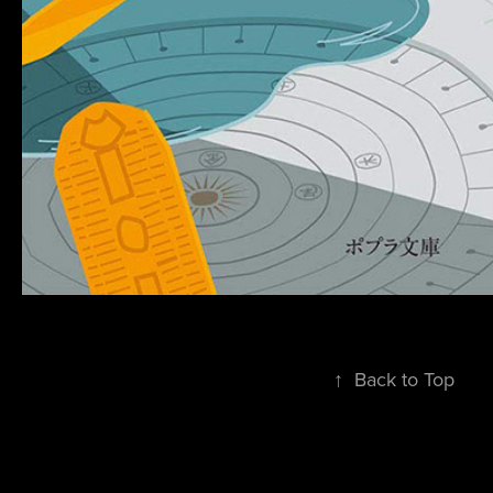
↑
Back to Top