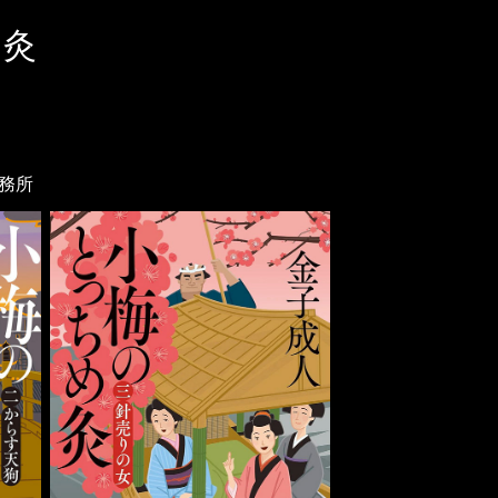
め灸
務所