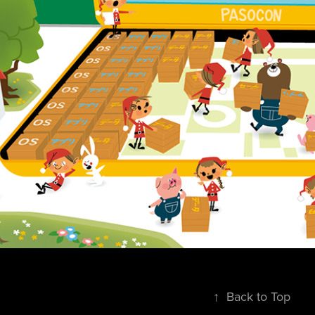
↑
Back to Top