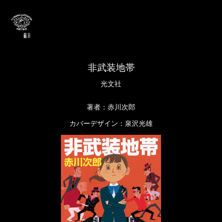
非武装地帯
光文社
著者：赤川次郎
カバーデザイン：泉沢光雄